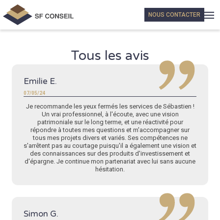
NOUS CONTACTER
À propos
Tous les avis
Qui sommes-nous ?
Crédit
Nous rejoindre
Crédit immobilier particulier
Assurance
Emilie E.
Les avis
Crédit immobilier professionnel
07/05/24
Prévoyance
Patrimoine
Regroupement de crédits
Je recommande les yeux fermés les services de Sébastien !
Assurance emprunteur
Un vrai professionnel, à l'écoute, avec une vision
Financement patrimonial
Financement de trésorerie
patrimoniale sur le long terme, et une réactivité pour
Audit patrimonial
répondre à toutes mes questions et m'accompagner sur
tous mes projets divers et variés. Ses compétences ne
s'arrêtent pas au courtage puisqu'il a également une vision et
des connaissances sur des produits d'investissement et
d'épargne. Je continue mon partenariat avec lui sans aucune
hésitation.
Simon G.